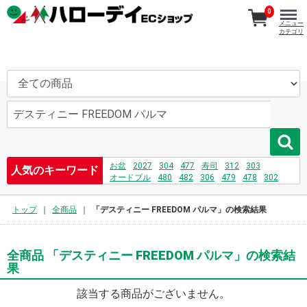
0
メニュー
カテゴリ
お盆
2027
304
477
寿司
312
303
人気のキーワード
オードブル
480
482
306
479
478
302
刺身
481
208
232
731
475
トップ
全商品
「デスティニー FREEDOM パルマ」の検索結果
全商品 「デスティニー FREEDOM パルマ」の検索結
果
該当する商品がございません。