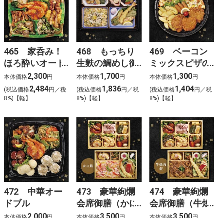
465 家呑み！
468 もっちり
469 ベーコン
ほろ酔いオード
生麩の鯛めし御
ミックスピザの
ブル
膳
おつまみセット
2,300
1,700
1,300
本体価格
円
本体価格
円
本体価格
円
2,484
1,836
1,404
(税込価格
円／税
(税込価格
円／税
(税込価格
円／税
8%)【軽】
8%)【軽】
8%)【軽】
472 中華オー
473 豪華絢爛
474 豪華絢爛
ドブル
会席御膳（かに
会席御膳（牛焼
飯）
肉飯）
2,000
3,500
3,500
本体価格
円
本体価格
円
本体価格
円