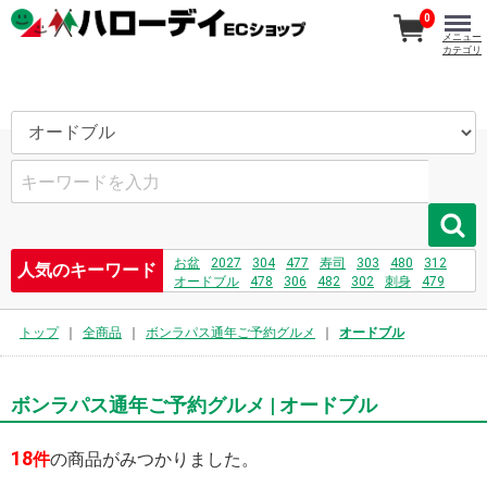
0
メニュー
カテゴリ
お盆
2027
304
477
寿司
303
480
312
人気のキーワード
オードブル
478
306
482
302
刺身
479
481
731
208
232
469
トップ
全商品
ボンラパス通年ご予約グルメ
オードブル
ボンラパス通年ご予約グルメ | オードブル
18
件
の商品がみつかりました。