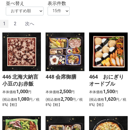
並べ替え
表示件数
1
2
次へ
446 北海大納言
448 会席御膳
464 おにぎり
小豆のお赤飯
オードブル
1,000
2,500
1,500
本体価格
円
本体価格
円
本体価格
円
1,080
2,700
1,620
(税込価格
円／税
(税込価格
円／税
(税込価格
円／税
8%)【軽】
8%)【軽】
8%)【軽】