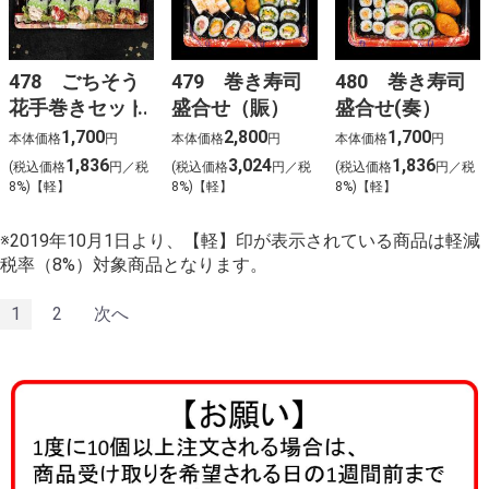
478 ごちそう
479 巻き寿司
480 巻き寿司
花手巻きセット
盛合せ（賑）
盛合せ(奏）
1,700
2,800
1,700
本体価格
円
本体価格
円
本体価格
円
1,836
3,024
1,836
(税込価格
円／税
(税込価格
円／税
(税込価格
円／税
8%)【軽】
8%)【軽】
8%)【軽】
※2019年10月1日より、【軽】印が表示されている商品は軽減
税率（8%）対象商品となります。
1
2
次へ