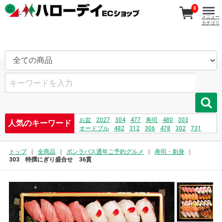
0
メニュー
カテゴリ
お盆
2027
304
477
寿司
480
303
人気のキーワード
オードブル
482
312
306
478
302
731
刺身
481
479
208
730
469
トップ
全商品
ボンラパス通年ご予約グルメ
寿司・刺身
303 特撰にぎり盛合せ 36貫